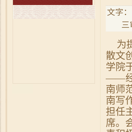
文字：
三
为
散文
学院
——
南师
南写
担任
席。