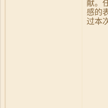
献。
感的
过本