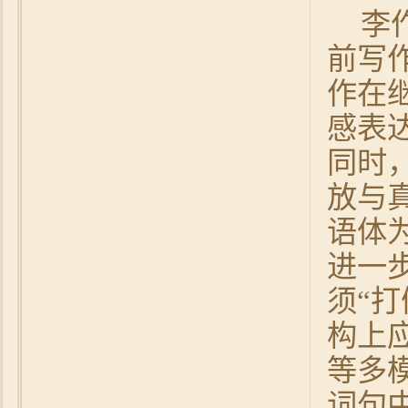
李
前写
作在
感表
同时
放与
语体
进一
须“
构上
等多
词句