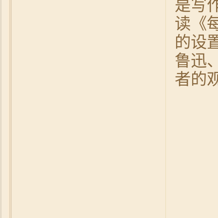
是写
读《
的设
鲁迅
者的