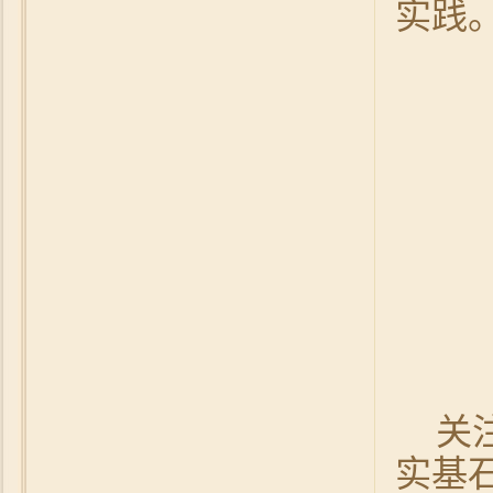
实践
关
实基