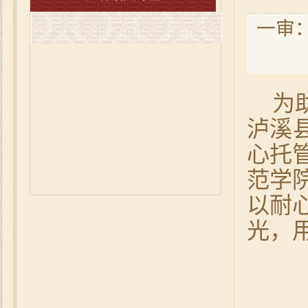
一审：
为
泸溪
心托
范学
以耐
光，