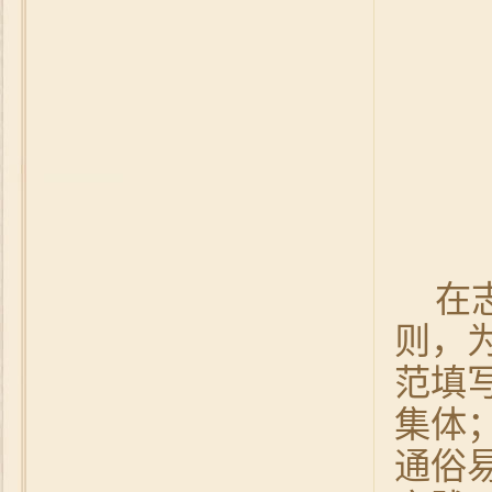
在
则，
范填
集体
通俗