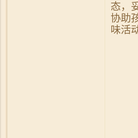
态，
协助
味活