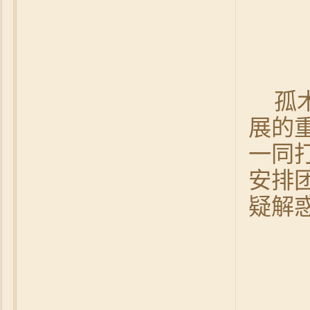
孤
展的
一同
安排
疑解